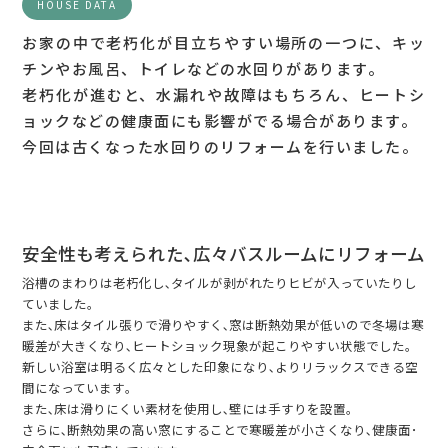
HOUSE DATA
お家の中で老朽化が目立ちやすい場所の一つに、キッ
チンやお風呂、トイレなどの水回りがあります。
老朽化が進むと、水漏れや故障はもちろん、ヒートシ
ョックなどの健康面にも影響がでる場合があります。
今回は古くなった水回りのリフォームを行いました。
安全性も考えられた､広々バスルームにリフォーム
浴槽のまわりは老朽化し､タイルが剥がれたりヒビが入っていたりし
ていました｡
また､床はタイル張りで滑りやすく､窓は断熱効果が低いので冬場は寒
暖差が大きくなり､ヒートショック現象が起こりやすい状態でした｡
新しい浴室は明るく広々とした印象になり､よりリラックスできる空
間になっています｡
また､床は滑りにくい素材を使用し､壁には手すりを設置｡
さらに､断熱効果の高い窓にすることで寒暖差が小さくなり､健康面･