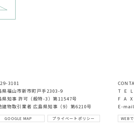
29-3101
CONT
島県福山市新市町戸手2303-9
T E L
島県知事 許可（般特-3）第11547号
F A X
地建物取引業者 広島県知事（9）第6210号
E-mai
GOOGLE MAP
プライベートポリシー
WEB