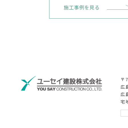
施工事例を見る
〒7
広
広
宅