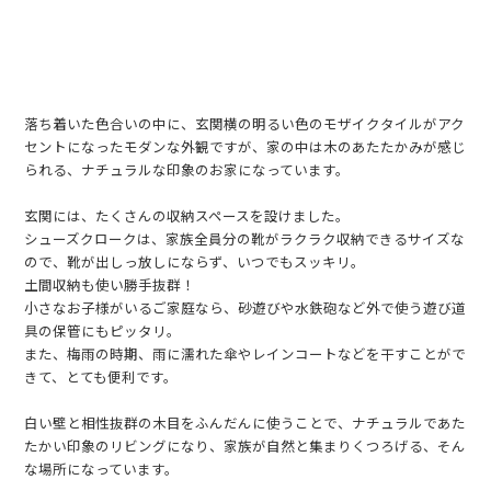
落ち着いた色合いの中に、玄関横の明るい色のモザイクタイルがアク
セントになったモダンな外観ですが、家の中は木のあたたかみが感じ
られる、ナチュラルな印象のお家になっています。
玄関には、たくさんの収納スペースを設けました。
シューズクロークは、家族全員分の靴がラクラク収納できるサイズな
ので、靴が出しっ放しにならず、いつでもスッキリ。
土間収納も使い勝手抜群！
小さなお子様がいるご家庭なら、砂遊びや水鉄砲など外で使う遊び道
具の保管にもピッタリ。
また、梅雨の時期、雨に濡れた傘やレインコートなどを干すことがで
きて、とても便利です。
白い壁と相性抜群の木目をふんだんに使うことで、ナチュラルであた
たかい印象のリビングになり、家族が自然と集まりくつろげる、そん
な場所になっています。