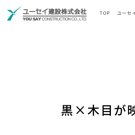
TOP
ユーセ
黒×木目が