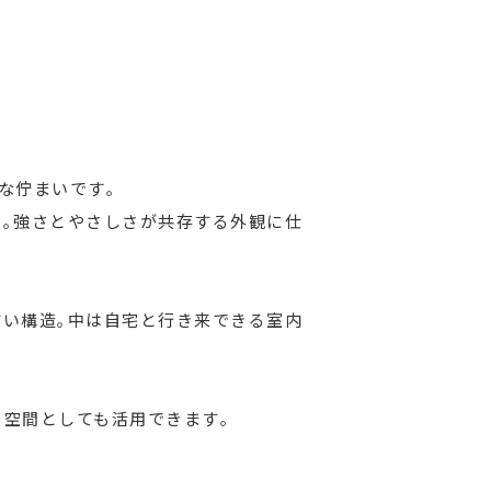
な佇まいです｡
ス｡強さとやさしさが共存する外観に仕
すい構造｡中は自宅と行き来できる室内
る空間としても活用できます｡