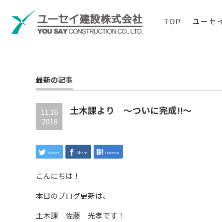
TOP
ユーセ
最新の記事
土木課より ～ついに完成‼～
11.16
2018
Tweet
Share
Hatena
こんにちは！
本日のブログ更新は、
土木課 佐藤 光孝です！