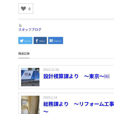
0
スタッフブログ
Tweet
Share
Hatena
関連記事
2023.12.26
設計積算課より ～東京～￼
2025.1.14
総務課より ～リフォーム工
～