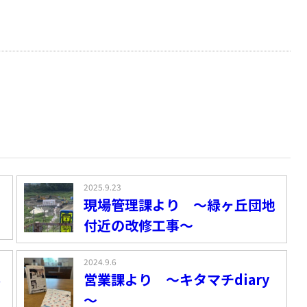
2025.9.23
現場管理課より ～緑ヶ丘団地
付近の改修工事～
2024.9.6
事
営業課より ～キタマチdiary
～