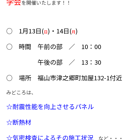
学会
を開催いたします！！
○ 1月13日(
)・14日(
)
日
月
○ 時間 午前の部 ／ 10：00
午後の部 ／ 13：30
○ 場所 福山市津之郷町加屋132-1付近
みどころは、
☆耐震性能を向上させるパネル
☆断熱材
☆気密検査によるその施工状況
など・・・