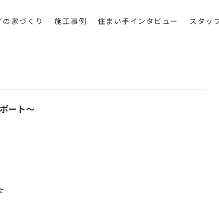
イの家づくり
施工事例
住まい手インタビュー
スタッ
ポート～
た