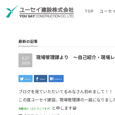
TOP
ユーセ
最新の記事
現場管理課より ～自己紹介・現場レ
6.27
2019
Tweet
Share
Hatena
ブログを見ていただいてるみなさん初めまして！！
この度ユーセイ建設、現場管理課の一員になりまし
と申します😁
佐藤洸介（さとうこうすけ）