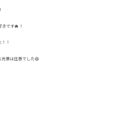
り
です🚘 ！
た！！
光景は圧巻でした😆
。