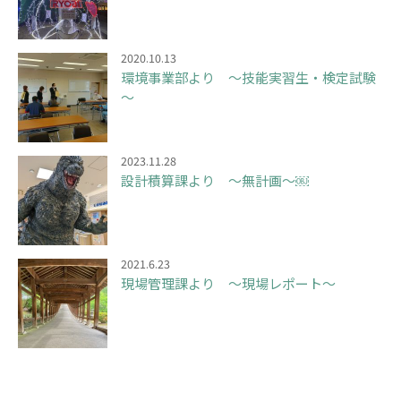
2020.10.13
環境事業部より ～技能実習生・検定試験
～
2023.11.28
設計積算課より ～無計画～￼
2021.6.23
現場管理課より ～現場レポート～