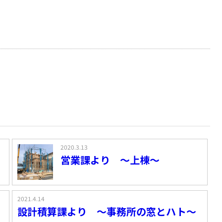
2020.3.13
営業課より ～上棟～
2021.4.14
設計積算課より ～事務所の窓とハト～