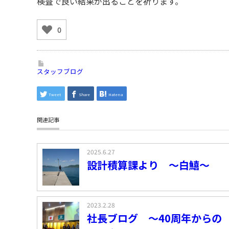
検査で良い結果が出ることを祈ります。
0
スタッフブログ
Tweet
Share
Hatena
関連記事
2025.6.27
設計積算課より ～白鱚～
2023.2.28
社長ブログ ～40周年からの