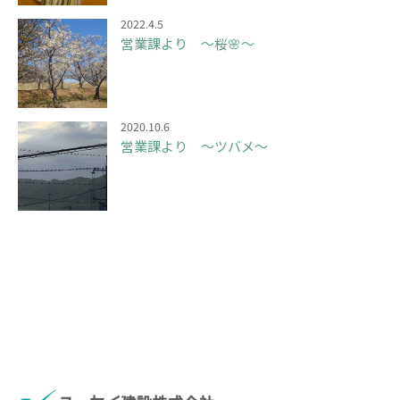
2022.4.5
営業課より ～桜🌸～
2020.10.6
営業課より ～ツバメ～