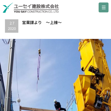
最新の記事
営業課より ～上棟～
2.7
2020