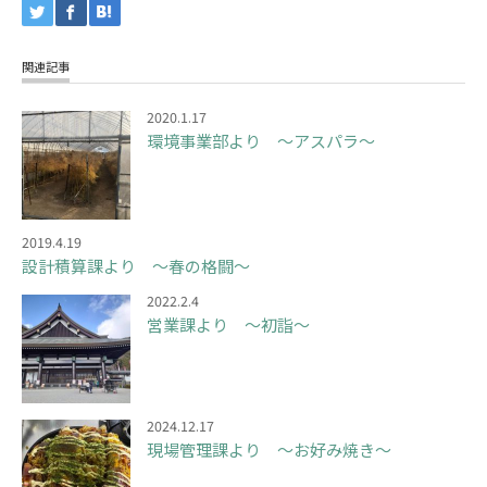
関連記事
2020.1.17
環境事業部より ～アスパラ～
2019.4.19
設計積算課より ～春の格闘～
2022.2.4
営業課より ～初詣～
2024.12.17
現場管理課より ～お好み焼き～