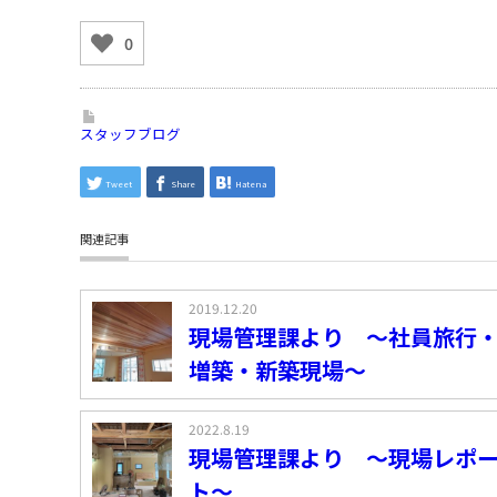
0
スタッフブログ
Tweet
Share
Hatena
関連記事
2019.12.20
現場管理課より ～社員旅行
増築・新築現場～
2022.8.19
現場管理課より ～現場レポ
ト～