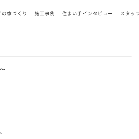
イの家づくり
施工事例
住まい手インタビュー
スタッ
～
。