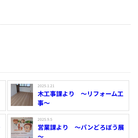
2025.1.21
・
木工事課より ～リフォーム工
事～
2025.9.5
ー
営業課より ～パンどろぼう展
～