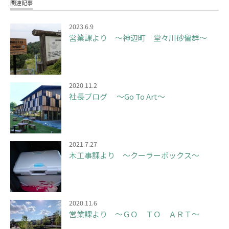
関連記事
2023.6.9
営業課より ～神辺町 堂々川砂留群～
2020.11.2
社長ブログ ～Go To Art～
2021.7.27
木工事課より ～クーラーボックス～
2020.11.6
営業課より ～ＧＯ ＴＯ ＡＲＴ～