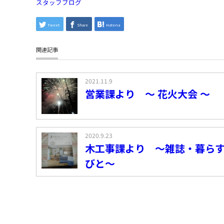
スタッフブログ
Tweet
Share
Hatena
関連記事
2021.11.9
営業課より ～ 花火大会 ～
2020.9.23
木工事課より ～雑誌・暮ら
びと～