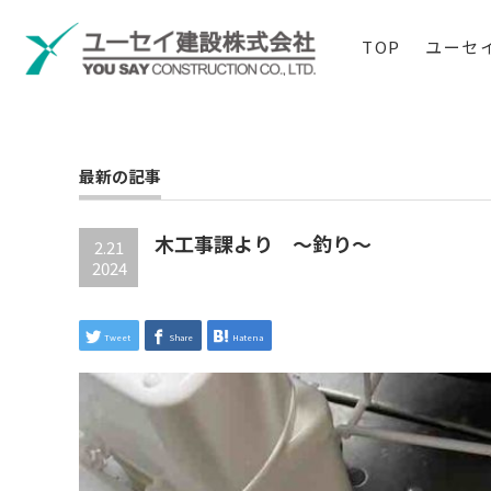
TOP
ユーセ
最新の記事
木工事課より ～釣り～
2.21
2024
Tweet
Share
Hatena