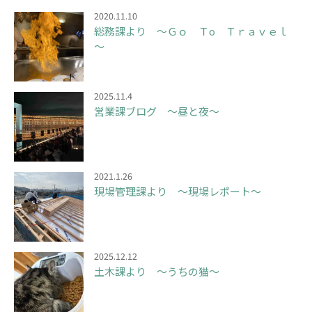
2020.11.10
総務課より ～Ｇｏ Ｔo Ｔｒａｖｅｌ
～
2025.11.4
営業課ブログ ～昼と夜～
2021.1.26
現場管理課より ～現場レポート～
2025.12.12
土木課より ～うちの猫～