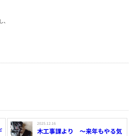
し、
2025.12.16
デ
木工事課より ～来年もやる気