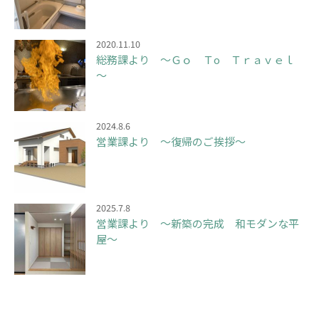
2020.11.10
総務課より ～Ｇｏ Ｔo Ｔｒａｖｅｌ
～
2024.8.6
営業課より ～復帰のご挨拶～
2025.7.8
営業課より ～新築の完成 和モダンな平
屋～