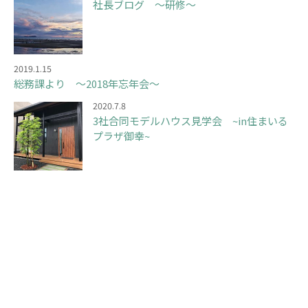
社長ブログ ～研修～
2019.1.15
総務課より ～2018年忘年会～
2020.7.8
3社合同モデルハウス見学会 ~in住まいる
プラザ御幸~