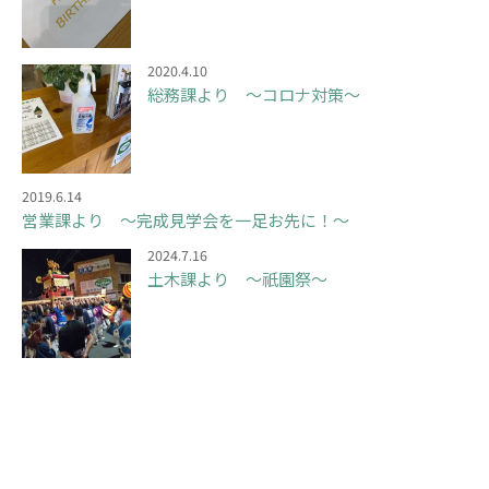
2020.4.10
総務課より ～コロナ対策～
2019.6.14
営業課より ～完成見学会を一足お先に！～
2024.7.16
土木課より ～祇園祭～