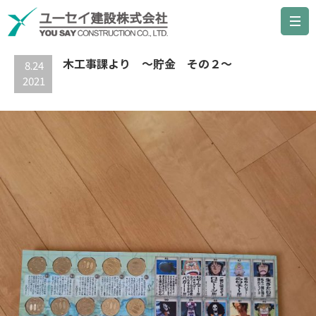
最新の記事
木工事課より ～貯金 その２～
8.24
2021