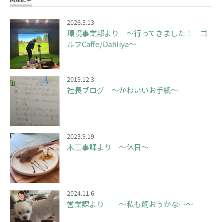
2026.3.13
環境事業部より ～行ってきました！ ゴ
ルフCaffe/Dahliya～
2019.12.3
社長ブログ ～かわいいお手紙～
2023.9.19
木工事課より ～休日～
2024.11.6
営業課より ～私も飼おうかな…～