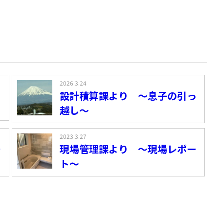
2026.3.24
設計積算課より ～息子の引っ
越し～
2023.3.27
ー
現場管理課より ～現場レポー
ト～