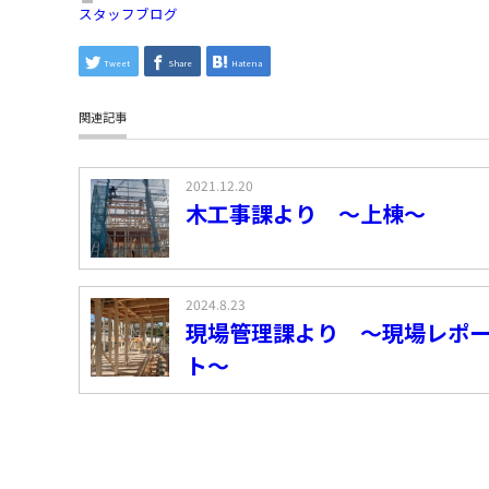
スタッフブログ
Tweet
Share
Hatena
関連記事
2021.12.20
木工事課より ～上棟～
2024.8.23
現場管理課より ～現場レポ
ト～